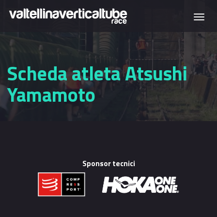
Salta al contenuto principale
Togg
navi
Scheda atleta Atsushi
Yamamoto
Sponsor tecnici