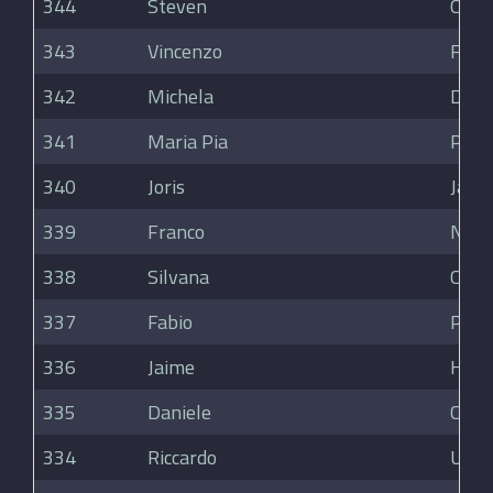
344
Steven
CHE
343
Vincenzo
Fior
342
Michela
Dell
341
Maria Pia
Piem
340
Joris
Jacq
339
Franco
Nan
338
Silvana
Colli
337
Fabio
Petr
336
Jaime
Huer
335
Daniele
Cotti
334
Riccardo
Ugo