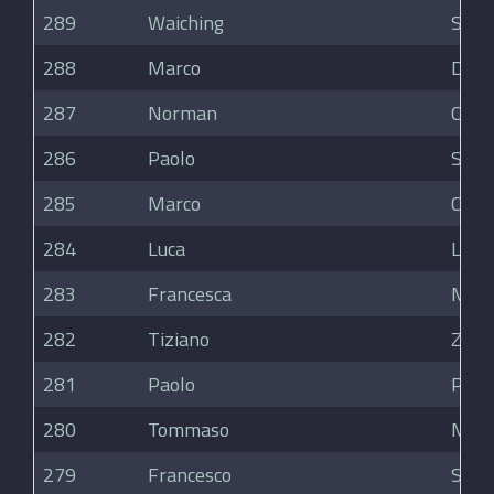
289
Waiching
Soh
288
Marco
Doni
287
Norman
Corr
286
Paolo
Selv
285
Marco
Cava
284
Luca
Lafr
283
Francesca
Mott
282
Tiziano
Zapp
281
Paolo
PELL
280
Tommaso
Maes
279
Francesco
Stop