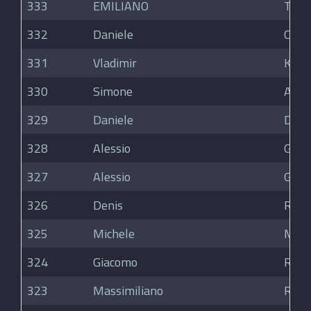
333
EMILIANO
TAR
332
Daniele
Cotti
331
Vladimir
Kabe
330
Simone
Arrig
329
Daniele
Dal 
328
Alessio
Gian
327
Alessio
Gian
326
Denis
Ricet
325
Michele
Mere
324
Giacomo
Ross
323
Massimiliano
Ross