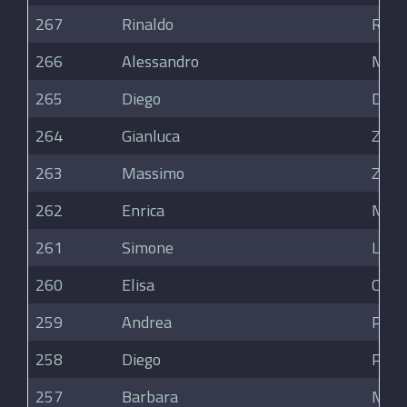
267
Rinaldo
Redae
266
Alessandro
Mau
265
Diego
Dene
264
Gianluca
Zugn
263
Massimo
Zang
262
Enrica
Matt
261
Simone
Ligar
260
Elisa
Comp
259
Andrea
Pelli
258
Diego
Pomo
257
Barbara
Moi