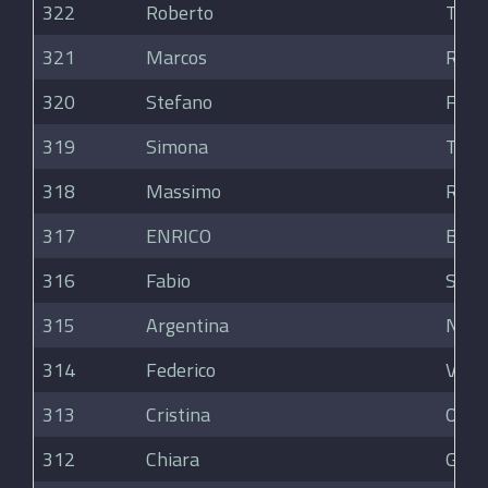
322
Roberto
Tolar
321
Marcos
Rodr
320
Stefano
Farin
319
Simona
Tirin
318
Massimo
Ronz
317
ENRICO
BOT
316
Fabio
Scar
315
Argentina
Necc
314
Federico
Vedov
313
Cristina
Oreg
312
Chiara
Giov