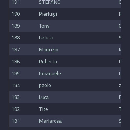
191
STEFANO
CHIE
190
Pierluigi
Fuma
189
Tony
Cuzic
188
Leticia
Sauc
187
Maurizio
Mara
186
Roberto
Fabb
185
Emanuele
Laure
184
paolo
zucc
183
Luca
Panci
182
Tite
Togn
181
Mariarosa
Scaff