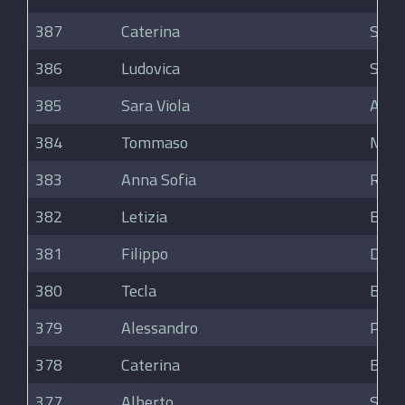
387
Caterina
Stra
386
Ludovica
Silvi
385
Sara Viola
Alber
384
Tommaso
Mere
383
Anna Sofia
Rama
382
Letizia
Bram
381
Filippo
D'An
380
Tecla
Berse
379
Alessandro
Port
378
Caterina
Basc
377
Alberto
Scag