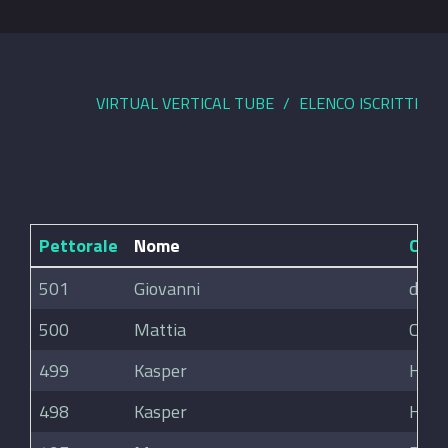
VIRTUAL VERTICAL TUBE
ELENCO ISCRITTI
Pettorale
Nome
Cog
501
Giovanni
diga
500
Mattia
Colz
499
Kasper
Høye
498
Kasper
Høye