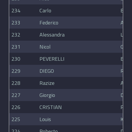
234
Carlo
Brivi
233
Federico
Aman
232
Alessandra
Long
231
Nicol
Guido
230
PEVERELLI
ELIS
229
DIEGO
ROSS
228
Razize
Adjiy
227
Giorgio
Delig
226
CRISTIAN
PRA
225
Louis
Kuge
224
Roberto
Dell'