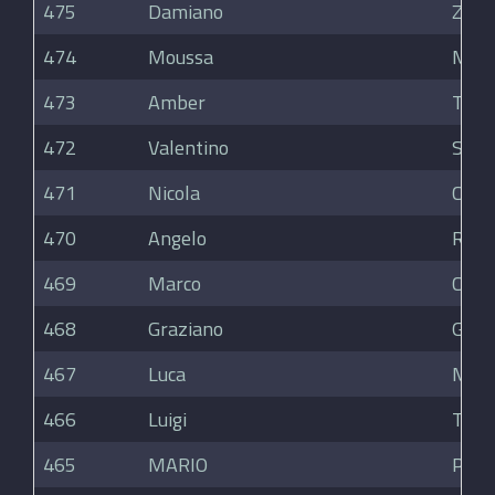
475
Damiano
Zamb
474
Moussa
Mouk
473
Amber
Tho
472
Valentino
Spezi
471
Nicola
Carl
470
Angelo
Russ
469
Marco
Carda
468
Graziano
Gior
467
Luca
Maur
466
Luigi
Targh
465
MARIO
PORC