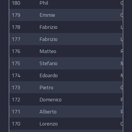
180
Phil
Gale
179
Emmie
Colli
178
Fabrizio
Lenz
177
Fabrizio
Lenz
176
Matteo
Rolla
175
Stefano
Masc
174
Edoardo
Mosc
173
Pietro
Giust
172
Domenico
Piet
171
Alberto
Pini
170
Lorenzo
Cairo