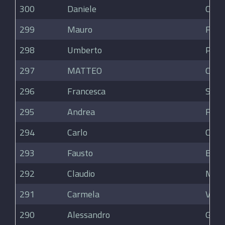
300
Daniele
Cala
299
Mauro
Figli
298
Umberto
Pigna
297
MATTEO
CITT
296
Francesca
Spin
295
Andrea
Franc
294
Carlo
Cebu
293
Fausto
Bris
292
Claudio
Mull
291
Carmela
Verg
290
Alessandro
Gilar