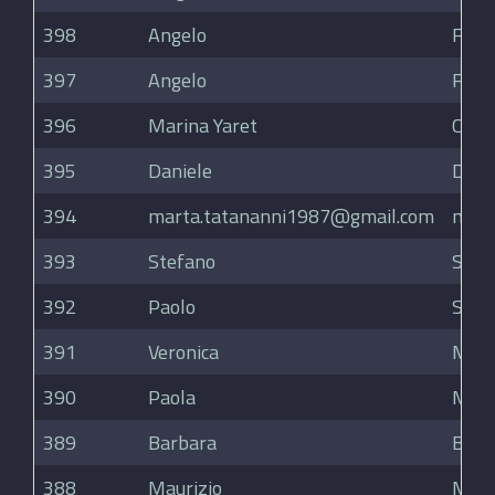
398
Angelo
Ferra
397
Angelo
Ferra
396
Marina Yaret
Chac
395
Daniele
Dal 
394
marta.tatananni1987@gmail.com
mart
393
Stefano
Silva
392
Paolo
Selv
391
Veronica
Mar
390
Paola
Mont
389
Barbara
Barz
388
Maurizio
Mas