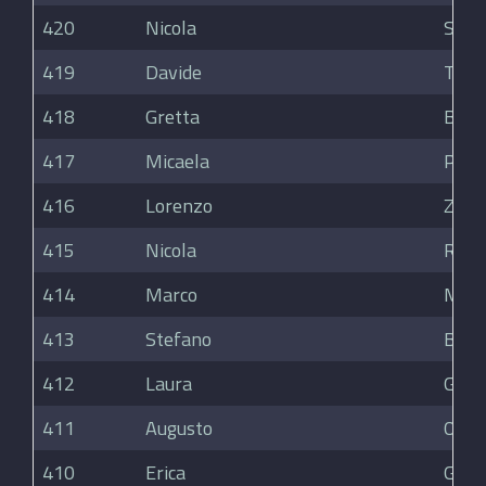
420
Nicola
Spre
419
Davide
Torra
418
Gretta
Beck
417
Micaela
Piatt
416
Lorenzo
Zaffa
415
Nicola
Ronce
414
Marco
Mazz
413
Stefano
Barb
412
Laura
Gaps
411
Augusto
Onell
410
Erica
Giors