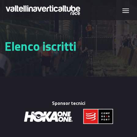
Salta al contenuto principale
Togg
navi
Elenco iscritti
Sponsor tecnici