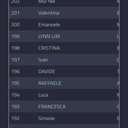
202
Mui Yee
Mui 
201
Valentina
Belot
200
Emanuele
Manz
199
LYNN LIM
LYNN
198
CRISTINA
BON
197
Ivan
Cotal
196
DAVIDE
TOS
195
RAFFAELE
ANS
194
Luca
Mozz
193
FRANCESCA
GALL
192
Simone
Bian