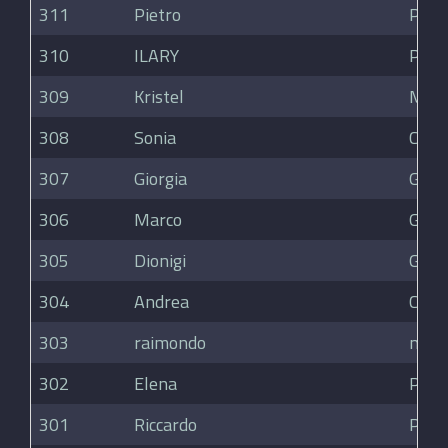
311
Pietro
Pina
310
ILARY
PON
309
Kristel
Mott
308
Sonia
Carli
307
Giorgia
Grep
306
Marco
Ghigl
305
Dionigi
Gian
304
Andrea
Cacc
303
raimondo
marc
302
Elena
Pera
301
Riccardo
Pred