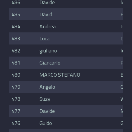
486
Davide
Magn
485
David
Harr
484
Andrea
Pran
483
Luca
Del 
482
giuliano
lodi
481
Giancarlo
Paro
480
MARCO STEFANO
BIAN
479
Angelo
Galli
478
Suzy
Wal
477
Davide
Mala
476
Guido
Girar