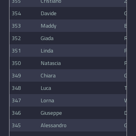
355
Cristiano
Zanc
354
Davide
Guaz
353
Maddy
Bioc
352
Giada
Rossi
351
Linda
Fena
350
Natascia
Font
349
Chiara
Gelpi
348
Luca
Trap
347
Lorna
Won
346
Giuseppe
Di Ci
345
Alessandro
Gelm