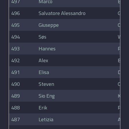
497
Marco
Bia
496
Salvatore Alessandro
Geno
495
Giuseppe
Coer
494
Søs
Woll
493
Hannes
Per
492
Alex
Balda
491
Elisa
Desc
490
Steven
Chee
489
Sio Eng
Koh
488
Erik
Pana
487
Letizia
Ambr