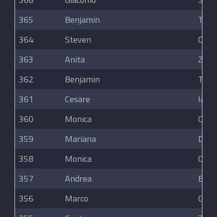
365
Benjamin
Tong
364
Steven
CHE
363
Anita
Zana
362
Benjamin
Tong
361
Cesare
Iacov
360
Monica
Colo
359
Mariana
Dim
358
Monica
Colo
357
Andrea
Brun
356
Marco
Gogl