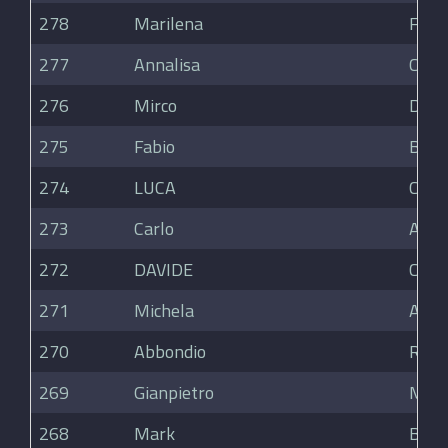
278
Marilena
Fall
277
Annalisa
Crete
276
Mirco
De N
275
Fabio
Bort
274
LUCA
CURI
273
Carlo
Aval
272
DAVIDE
CURI
271
Michela
Acqu
270
Abbondio
Rava
269
Gianpietro
Mutt
268
Mark
Bour