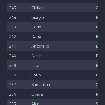
245
Giuliano
Grep
244
Giorgio
Robe
243
Dario
Bazz
242
Dario
Bazz
241
Antonello
Deia
240
Nadia
Bolis
239
Luca
Rota
238
Carlo
Belt
237
Samantha
Galas
236
Chiara
Pale
235
Aldo
Strin