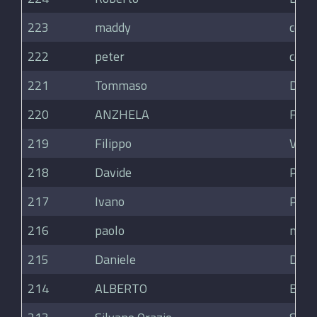
223
maddy
colli
222
peter
colli
221
Tommaso
De R
220
ANZHELA
FIBI
219
Filippo
Vani
218
Davide
Para
217
Ivano
Para
216
paolo
magg
215
Daniele
DAL 
214
ALBERTO
BAR