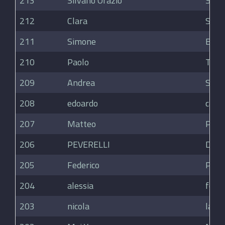
213
Silvano Orazio
Smed
212
Clara
Sere
211
Simone
Berti
210
Paolo
Torri
209
Andrea
Sosi
208
edoardo
capit
207
Matteo
Pizz
206
PEVERELLI
DAV
205
Federico
Pedri
204
alessia
foron
203
nicola
lard