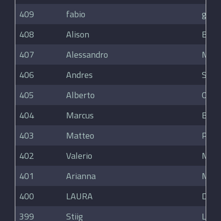
409
fabio
genn
408
Alison
Brew
407
Alessandro
Mora
406
Andres
Sanz
405
Alberto
Onel
404
Marcus
Burg
403
Matteo
Porr
402
Valerio
Mas
401
Arianna
Mas
400
LAURA
DE C
399
Stiig
Lars