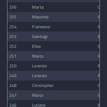
256
Marta
Cere
255
Massimo
Panz
254
Francesco
Pedr
253
Gianluigi
Bell
252
Elisa
Sorti
251
Marco
Piaz
250
Lorenzo
Rota
249
Lorenzo
Rota
248
Christopher
Gallo
247
Marco
Iann
246
Luciano
Merl