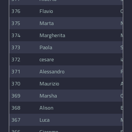
376
Flavio
Caval
375
Marta
Novel
374
Margherita
Mari
373
Paola
Soffi
372
cesare
iacov
371
Alessandro
Fiore
370
Maurizio
Acqu
369
Marsha
O'Lo
368
Alison
Brew
367
Luca
Marc
366
Giacomo
Spre