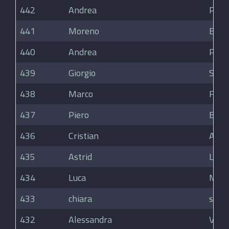
442
Andrea
Parol
441
Moreno
Bara
440
Andrea
Parol
439
Giorgio
Sciol
438
Marco
Ferr
437
Piero
Belv
436
Cristian
Adam
435
Astrid
Luci
434
Luca
Merl
433
chiara
sacch
432
Alessandra
Valgo