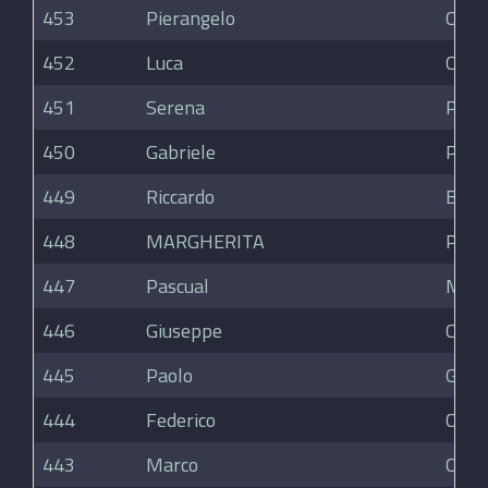
453
Pierangelo
Corn
452
Luca
Corn
451
Serena
Pigan
450
Gabriele
Pani
449
Riccardo
Bolz
448
MARGHERITA
PAS
447
Pascual
Mart
446
Giuseppe
Clem
445
Paolo
Gian
444
Federico
Caba
443
Marco
Capor