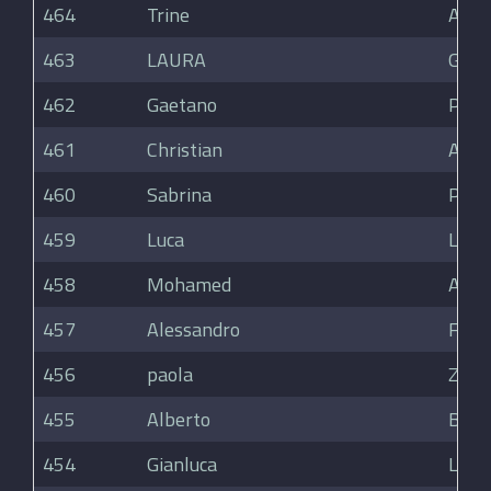
464
Trine
Adse
463
LAURA
GRE
462
Gaetano
Pirr
461
Christian
Arici
460
Sabrina
Paci
459
Luca
Lazz
458
Mohamed
Ait 
457
Alessandro
Frat
456
paola
Zamb
455
Alberto
Bacch
454
Gianluca
Land