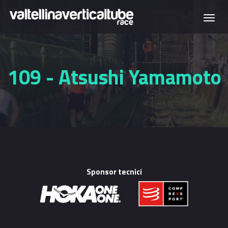
Salta al contenuto principale
Togg
navi
109 - Atsushi Yamamoto
Sponsor tecnici