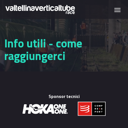
Salta al contenuto principale
Togg
navi
Info utili - come
raggiungerci
Sponsor tecnici