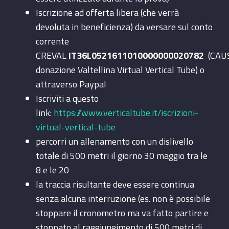
Iscrizione ad offerta libera (che verrà
devoluta in beneficienza) da versare sul conto
corrente
CREVAL
IT36L0521611010000000020782
(CAU
donazione Valtellina Virtual Vertical Tube) o
attraverso Paypal
Iscriviti a questo
link:
https://www.verticaltube.it/iscrizioni-
virtual-vertical-tube
percorri un allenamento con un dislivello
totale di 500 metri il giorno 30 maggio tra le
8 e le 20
la traccia risultante deve essere continua
senza alcuna interruzione (es. non è possibile
stoppare il cronometro ma va fatto partire e
stoppato al raggiungimento di 500 metri di