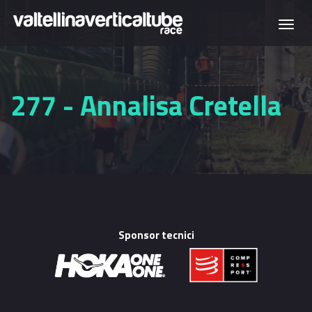
Salta al contenuto principale
Togg
navi
277 - Annalisa Cretella
Sponsor tecnici