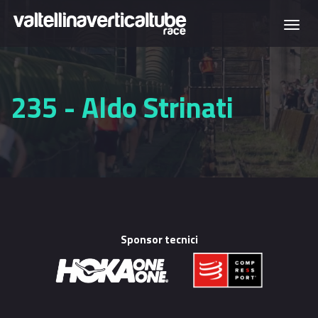
Salta al contenuto principale
Togg
navi
235 - Aldo Strinati
Sponsor tecnici