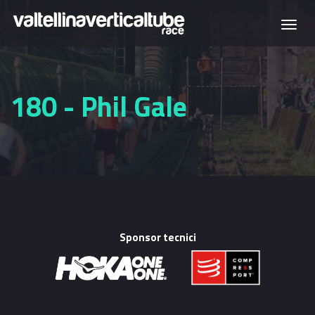
Salta al contenuto principale
Togg
navi
180 - Phil Gale
Sponsor tecnici