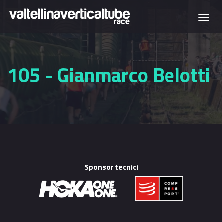
Salta al contenuto principale
Togg
navi
105 - Gianmarco Belotti
Sponsor tecnici