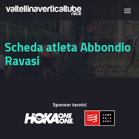
Salta al contenuto principale
Togg
navi
Scheda atleta Abbondio
Ravasi
Sponsor tecnici