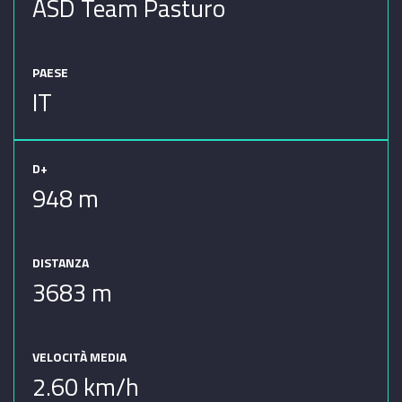
ASD Team Pasturo
PAESE
IT
D+
948 m
DISTANZA
3683 m
VELOCITÀ MEDIA
2.60 km/h