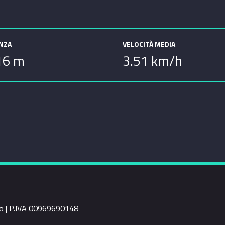
ANZA
VELOCITÀ MEDIA
16 m
3.51 km/h
rio | P.IVA 00969690148