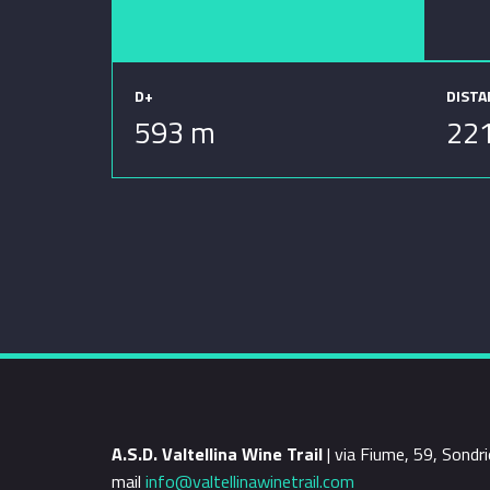
D+
DIST
593 m
22
A.S.D. Valtellina Wine Trail
| via Fiume, 59, Sond
mail
info@valtellinawinetrail.com