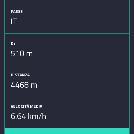
PAESE
IT
D+
510 m
DISTANZA
4468 m
VELOCITÀ MEDIA
6.64 km/h