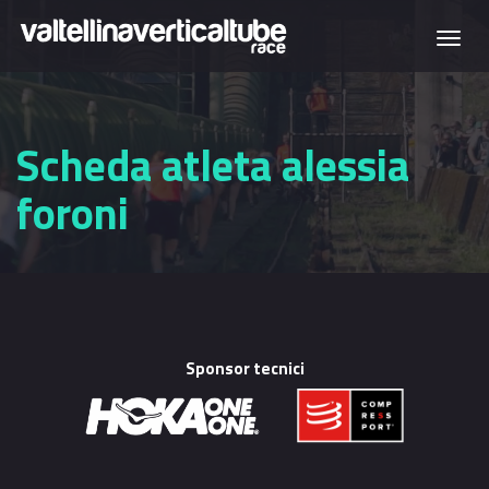
Salta al contenuto principale
Togg
navi
Scheda atleta alessia
foroni
Sponsor tecnici