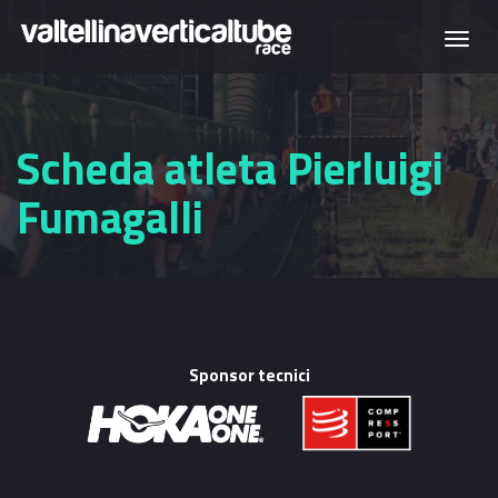
Salta al contenuto principale
Togg
navi
Scheda atleta Pierluigi
Fumagalli
Sponsor tecnici